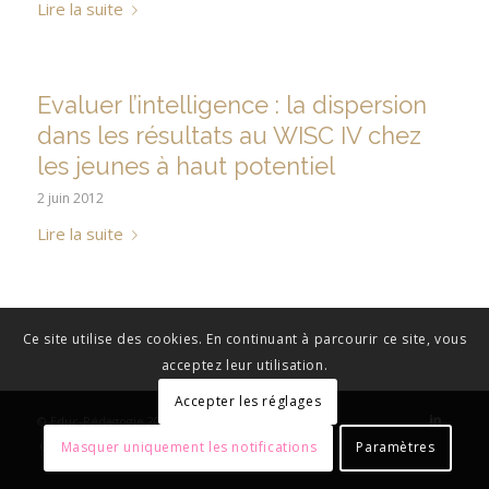
Lire la suite
Evaluer l’intelligence : la dispersion
dans les résultats au WISC IV chez
les jeunes à haut potentiel
2 juin 2012
Lire la suite
Ce site utilise des cookies. En continuant à parcourir ce site, vous
acceptez leur utilisation.
Accepter les réglages
© Educ-Pédagogie 2023 - Tous droits réservés.
Crédits
Mentions légales
Masquer uniquement les notifications
Paramètres